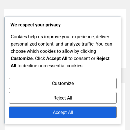
Previous Post
We respect your privacy
Test Cricket: Zasady dotyczące szerokiej piłki,
Definicje, Zastosowania
Cookies help us improve your experience, deliver
personalized content, and analyze traffic. You can
Next Post
choose which cookies to allow by clicking
Customize
. Click
Accept All
to consent or
Reject
Mecz Testowy: Wkład graczy, Role, Oceny
All
to decline non-essential cookies.
Customize
Reject All
Accept All