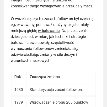
integralności i zachęcania drużyn do
konsekwentnego występowania przez cały mecz.
W wcześniejszych czasach follow-on był częściej
egzekwowany, ponieważ drużyny często miały
mniejszą głębię
w batowaniu
. Na przestrzeni
dziesięcioleci, w miarę jak techniki i strategie
batowania ewoluowały, częstotliwość
wymuszania follow-onów zmieniała się,
odzwierciedlając zmiany w sile drużyn i
warunkach meczowych.
Rok
Znacząca zmiana
1930
Standaryzacja zasad follow-on.
1979
Wprowadzenie progu 200 punktów