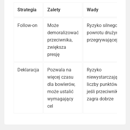
Strategia
Zalety
Wady
Follow-on
Może
Ryzyko silnego
demoralizować
powrotu drużyny
przeciwnika,
przegrywającej
zwiększa
presję
Deklaracja
Pozwala na
Ryzyko
więcej czasu
niewystarczającej
dla bowlerów,
liczby punktów,
może ustalić
jeśli przeciwnik
wymagający
zagra dobrze
cel