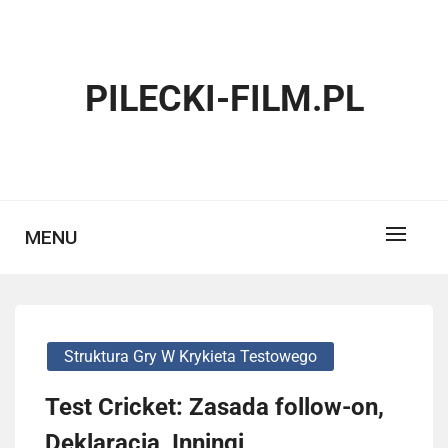
Skip
to
content
PILECKI-FILM.PL
MENU
Struktura Gry W Krykieta Testowego
Test Cricket: Zasada follow-on,
Deklaracja, Inningi