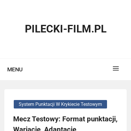
Skip
to
content
PILECKI-FILM.PL
MENU
System Punktacji W Krykiecie Testowym
Mecz Testowy: Format punktacji,
Wariacje, Adaptacje