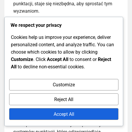
punktacji, staje się niezbędna, aby sprostać tym
wyzwaniom.
We respect your privacy
Przyszłe trendy w
Cookies help us improve your experience, deliver
formatach punktacji
personalized content, and analyze traffic. You can
choose which cookies to allow by clicking
meczów testowych
Customize
. Click
Accept All
to consent or
Reject
All
to decline non-essential cookies.
Przyszłość formatów punktacji meczów testowych
prawdopodobnie będzie obejmować więcej
Customize
technologii i analityki. Innowacje takie jak
śledzenie danych w czasie rzeczywistym i
Reject All
zaawansowana analiza statystyczna mogą
dostarczyć głębszych informacji na temat
Accept All
wydajności graczy i dynamiki meczów. Ta zmiana
może prowadzić do bardziej kompleksowych
systemów punktacji, które odzwierciedlają