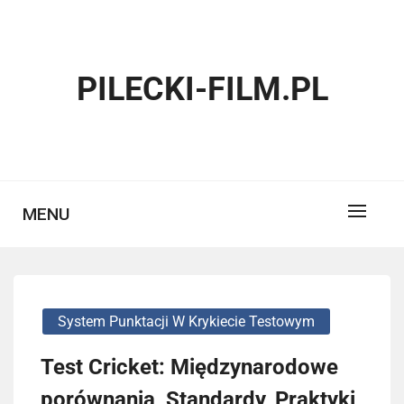
Skip
to
content
PILECKI-FILM.PL
MENU
System Punktacji W Krykiecie Testowym
Test Cricket: Międzynarodowe
porównania, Standardy, Praktyki