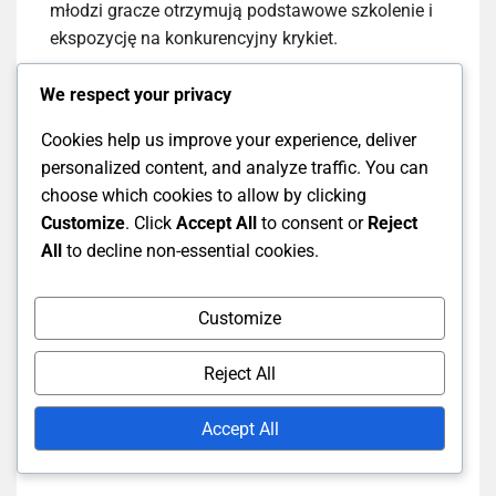
młodzi gracze otrzymują podstawowe szkolenie i
ekspozycję na konkurencyjny krykiet.
We respect your privacy
W miarę postępów gracze zazwyczaj wchodzą do
drużyn regionalnych lub stanowych, które służą
Cookies help us improve your experience, deliver
jako pomost do selekcji krajowej. Ten postęp
personalized content, and analyze traffic. You can
często obejmuje udział w turniejach dla grup
choose which cookies to allow by clicking
wiekowych i krajowych zawodach, pozwalając
Customize
. Click
Accept All
to consent or
Reject
graczom zaprezentować swoje umiejętności na
All
to decline non-essential cookies.
większych platformach.
Customize
Systemy wsparcia, takie jak programy mentorskie i
dostęp do doświadczonych trenerów, są kluczowe
Reject All
w tej fazie rozwoju. Aspirujący gracze są
zachęcani do korzystania z zasobów, takich jak
Accept All
samouczki online, warsztaty i obozy treningowe,
aby jeszcze bardziej poprawić swoje umiejętności.