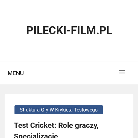
Skip
to
content
PILECKI-FILM.PL
MENU
Struktura Gry W Krykieta Testowego
Test Cricket: Role graczy,
Specjalizacje,