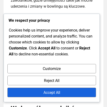
zawodników, gdzie umiejętności takie jak mocne
uderzenia i zmiany w bowlingu są kluczowe.
Na przykład, bowler Testowy może polegać na
We respect your privacy
swing i ruchu szwu, podczas gdy bowler T20
Cookies help us improve your experience, deliver
często używa wolniejszych piłek i yorkerów, aby
personalized content, and analyze traffic. You can
zakłócić timing batsmenów. Tempo
gry w
T20
choose which cookies to allow by clicking
oznacza również, że fielders muszą być zwinni i
Customize
. Click
Accept All
to consent or
Reject
szybko reagować, co kontrastuje z bardziej
All
to decline non-essential cookies.
wyważonym podejściem w meczach Testowych.
Co więcej, podejście mentalne różni się; zawodnicy
Customize
Testowi często muszą utrzymywać koncentrację
przez długie okresy, podczas gdy zawodnicy T20
Reject All
muszą być gotowi do szybkiej zmiany tempa,
dostosowując się do szybkiego charakteru gry.
Accept All